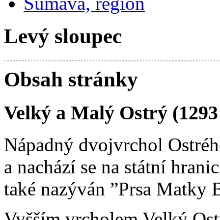
Šumava, region
Levý sloupec
Obsah stránky
Velký a Malý Ostrý (1293
Nápadný dvojvrchol Ostréh
a nachází se na státní hran
také nazýván ”Prsa Matky B
Vyšším vrcholem Velký Ostrý