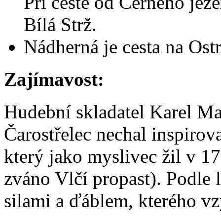
Při cestě od Černého je
Bílá Strž.
Nádherná je cesta na Ost
Zajímavost:
Hudební skladatel Karel Ma
Čarostřelec nechal inspirov
který jako myslivec žil v 17
zváno Vlčí propast). Podle 
silami a ďáblem, kterého v