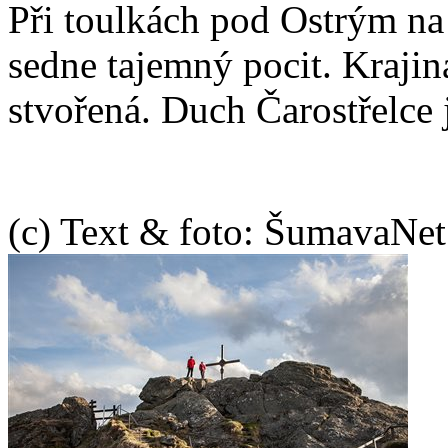
Při toulkách pod Ostrým na
sedne tajemný pocit. Krajin
stvořená. Duch Čarostřelce 
(c) Text & foto: ŠumavaNe