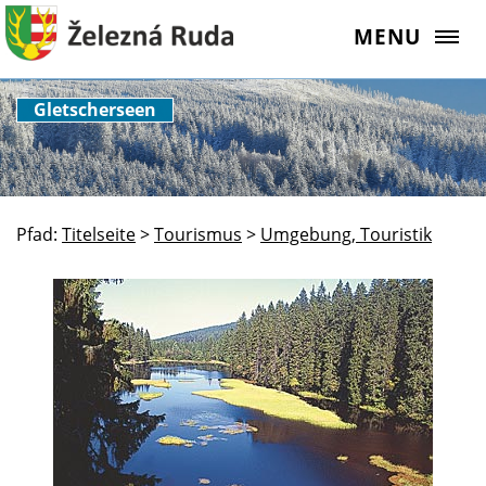
MENU
Gletscherseen
Pfad:
Titelseite
>
Tourismus
>
Umgebung, Touristik