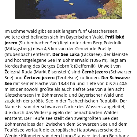
Im Böhmerwald gibt es seit langem fünf Gletscherseen,
weitere drei befinden sich im Bayerischen Wald.
Prášilské
jezero
(Stubenbacher See) liegt unter dem Berg Poledník
(Mittagsberg) etwa 4,5 km von der Gemeinde Prášily
(Stubenbach) entfernt.
Der See Laka
(Lackasee), der kleinste
und höchstgelegene See im Böhmerwald (1096 m), liegt am
Nordosthang des Berges Debrník (Deffernik). Unweit von
Železná Ruda (Markt Eisenstein) sind
Černé jezero
(Schwarzer
See) und
Čertovo jezero
(Teufelsee) zu finden.
Der Schwarze
See
mit seiner Fläche von 18,43 ha und Tiefe von bis zu 40,5
m ist der sowohl größte als auch tiefste See von allen acht
Gletscherseen im Böhmerwald und Bayerischer Wald und
zugleich der größte See in der Tschechischen Republik. Der
Name ist von der schwarzen Farbe des Wassers abgeleitet,
die durch das Widerspiegeln der benachbarten Wälder
entsteht. Der Teufelsee stellt den zweitgrößten See des
Böhmerwaldes dar. Zwischen dem Schwarzen See und dem
Teufelsee verläuft die europäische Hauptwasserscheide.
Wenige Kilometer von dem Lipno-Stausee liegt am Berghang