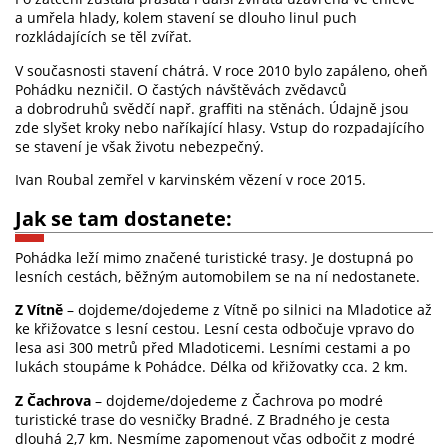
a umřela hlady, kolem stavení se dlouho linul puch
rozkládajících se těl zvířat.
V současnosti stavení chátrá. V roce 2010 bylo zapáleno, oheň
Pohádku nezničil. O častých návštěvách zvědavců
a dobrodruhů svědčí např. graffiti na stěnách. Údajně jsou
zde slyšet kroky nebo naříkající hlasy. Vstup do rozpadajícího
se stavení je však životu nebezpečný.
Ivan Roubal zemřel v karvinském vězení v roce 2015.
Jak se tam dostanete:
Pohádka leží mimo značené turistické trasy. Je dostupná po
lesních cestách, běžným automobilem se na ní nedostanete.
Z Vítně
– dojdeme/dojedeme z Vítně po silnici na Mladotice až
ke křižovatce s lesní cestou. Lesní cesta odbočuje vpravo do
lesa asi 300 metrů před Mladoticemi. Lesními cestami a po
lukách stoupáme k Pohádce. Délka od křižovatky cca. 2 km.
Z Čachrova
– dojdeme/dojedeme z Čachrova po modré
turistické trase do vesničky Bradné. Z Bradného je cesta
dlouhá 2,7 km. Nesmíme zapomenout včas odbočit z modré