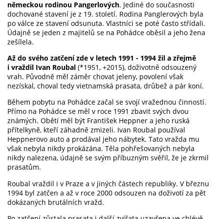
německou rodinou Pangerlových
. Jediné do současnosti
dochované stavení je z 19. století. Rodina Panglerových byla
po válce ze stavení odsunuta. Vlastníci se poté často střídali.
Údajně se jeden z majitelů se na Pohádce oběsil a jeho žena
zešílela.
Až do svého zatčení zde v letech 1991 - 1994 žil a zřejmě
i vraždil Ivan Roubal
(*1951, +2015), doživotně odsouzený
vrah. Původně měl záměr chovat jeleny, povolení však
nezískal, choval tedy vietnamská prasata, drůbež a pár koní.
Během pobytu na Pohádce začal se svojí vražednou činností.
Přímo na Pohádce se měl v roce 1991 zbavit svých dvou
známých. Obětí měl být František Heppner a jeho ruská
přítelkyně, kteří záhadně zmizeli. Ivan Roubal používal
Heppnerovo auto a prodával jeho nábytek. Tato vražda mu
však nebyla nikdy prokázána. Těla pohřešovaných nebyla
nikdy nalezena, údajně se svým příbuzným svěřil, že je zkrmil
prasatům.
Roubal vraždil i v Praze a v jiných částech republiky. V březnu
1994 byl zatčen a až v roce 2000 odsouzen na doživotí za pět
dokázaných brutálních vražd.
Po zatčení zůstala prasata i další zvířata uzavřena ve chlévě