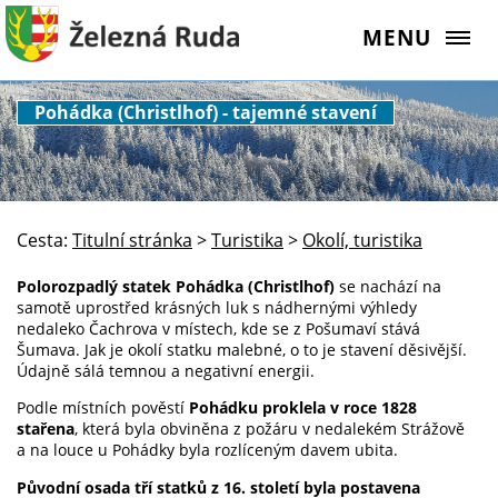
MENU
Pohádka (Christlhof) - tajemné stavení
Cesta:
Titulní stránka
>
Turistika
>
Okolí, turistika
Polorozpadlý statek Pohádka (Christlhof)
se nachází na
samotě uprostřed krásných luk s nádhernými výhledy
nedaleko Čachrova v místech, kde se z Pošumaví stává
Šumava. Jak je okolí statku malebné, o to je stavení děsivější.
Údajně sálá temnou a negativní energii.
Podle místních pověstí
Pohádku proklela v roce 1828
stařena
, která byla obviněna z požáru v nedalekém Strážově
a na louce u Pohádky byla rozlíceným davem ubita.
Původní osada tří statků z 16. století byla postavena