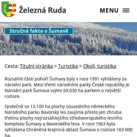
MENU
Stručná fakta o Šumavě
Cesta:
Titulní stránka
>
Turistika
>
Okolí, turistika
Rozsáhlé části pohoří Šumavy byly v roce 1991 vyhlášeny za
národní park. Mezi třemi národními parky České republiky je
Národní park Šumava svými 69.030 ha parkem o největší
rozloze.
Společně se 13.100 ha plochy sousedního německého
Národního parku Bavorský les zaujímá přesto jen zhruba
třetinu plochy nejrozsáhlejšího středoevropského lesního
komplexu Šumavy a Bavorského lesa. V roce 1963 byla
vyhlášena Chráněná krajinná oblast Šumava o rozloze 163 000
ha.