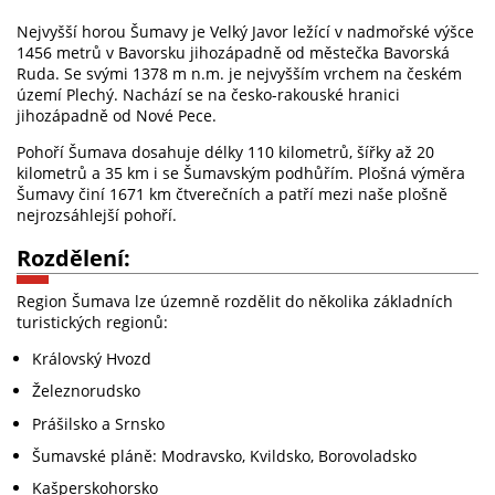
Nejvyšší horou Šumavy je Velký Javor ležící v nadmořské výšce
1456 metrů v Bavorsku jihozápadně od městečka Bavorská
Ruda. Se svými 1378 m n.m. je nejvyšším vrchem na českém
území Plechý. Nachází se na česko-rakouské hranici
jihozápadně od Nové Pece.
Pohoří Šumava dosahuje délky 110 kilometrů, šířky až 20
kilometrů a 35 km i se Šumavským podhůřím. Plošná výměra
Šumavy činí 1671 km čtverečních a patří mezi naše plošně
nejrozsáhlejší pohoří.
Rozdělení:
Region Šumava lze územně rozdělit do několika základních
turistických regionů:
Královský Hvozd
Železnorudsko
Prášilsko a Srnsko
Šumavské pláně: Modravsko, Kvildsko, Borovoladsko
Kašperskohorsko