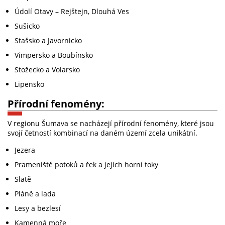
Údolí Otavy – Rejštejn, Dlouhá Ves
Sušicko
Stašsko a Javornicko
Vimpersko a Boubínsko
Stožecko a Volarsko
Lipensko
Přírodní fenomény:
V regionu Šumava se nacházejí přírodní fenomény, které jsou
svojí četností kombinací na daném území zcela unikátní.
Jezera
Prameniště potoků a řek a jejich horní toky
Slatě
Pláně a lada
Lesy a bezlesí
Kamenná moře