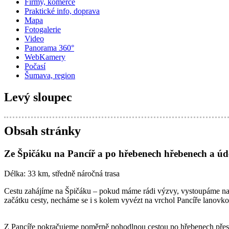
Firmy, komerce
Praktické info, doprava
Mapa
Fotogalerie
Video
Panorama 360°
WebKamery
Počasí
Šumava, region
Levý sloupec
Obsah stránky
Ze Špičáku na Pancíř a po hřebenech hřebenech a úd
Délka: 33 km, středně náročná trasa
Cestu zahájíme na Špičáku – pokud máme rádi výzvy, vystoupáme na Š
začátku cesty, necháme se i s kolem vyvézt na vrchol Pancíře lanovko
Z Pancíře pokračujeme poměrně pohodlnou cestou po hřebenech přes M