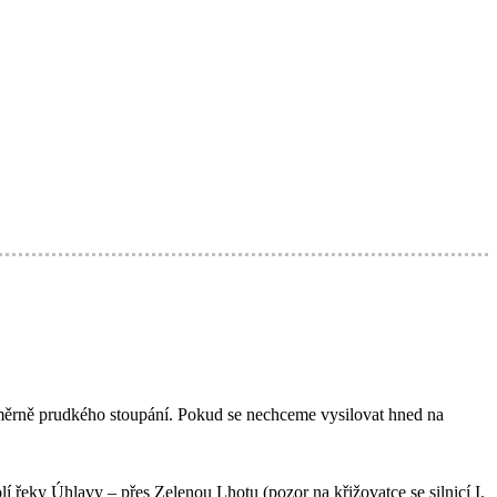
oměrně prudkého stoupání. Pokud se nechceme vysilovat hned na
eky Úhlavy – přes Zelenou Lhotu (pozor na křižovatce se silnicí I.