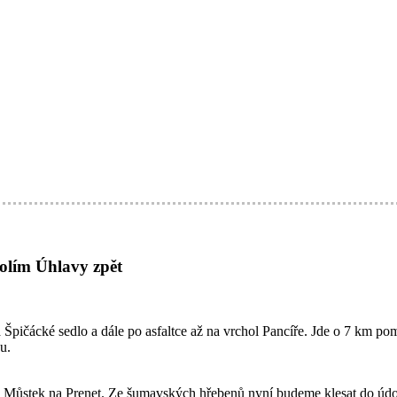
olím Úhlavy zpět
pičácké sedlo a dále po asfaltce až na vrchol Pancíře. Jde o 7 km p
u.
ůstek na Prenet. Ze šumavských hřebenů nyní budeme klesat do údolí ř