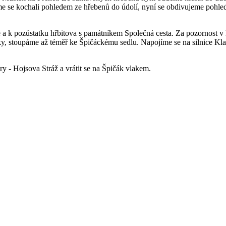
sme se kochali pohledem ze hřebenů do údolí, nyní se obdivujeme pohle
 k pozůstatku hřbitova s památníkem Společná cesta. Za pozornost v H
, stoupáme až téměř ke Špičáckému sedlu. Napojíme se na silnice Kl
- Hojsova Stráž a vrátit se na Špičák vlakem.