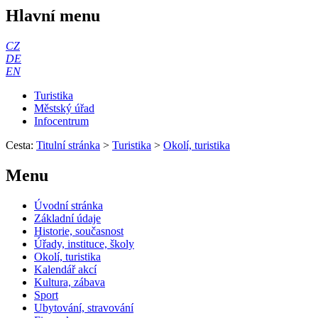
Hlavní menu
CZ
DE
EN
Turistika
Městský úřad
Infocentrum
Cesta:
Titulní stránka
>
Turistika
>
Okolí, turistika
Menu
Úvodní stránka
Základní údaje
Historie, současnost
Úřady, instituce, školy
Okolí, turistika
Kalendář akcí
Kultura, zábava
Sport
Ubytování, stravování