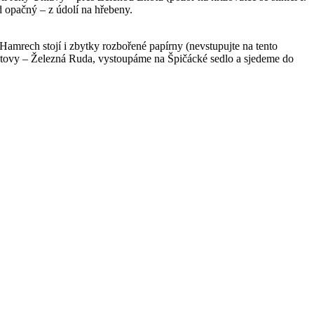
d opačný – z údolí na hřebeny.
amrech stojí i zbytky rozbořené papírny (nevstupujte na tento
atovy – Železná Ruda, vystoupáme na Špičácké sedlo a sjedeme do