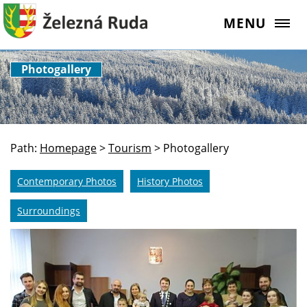
MENU
Photogallery
Path:
Homepage
>
Tourism
>
Photogallery
Contemporary Photos
History Photos
Surroundings