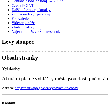
Ochrana osobních údajů – GDPR
Czech POINT
Další informace, aktuality
Železnorudský zpravodaj
Fotogalerie
Videoreportáže
Ztráty a nálezy
Nájemní družstvo Šumavská ul.
Levý sloupec
Obsah stránky
Vyhlášky
Aktuální platné vyhlášky města jsou dostupné v rá
Adresa:
https://sbirkapp.gov.cz/vydavatel/u5cbaav
Kontakt