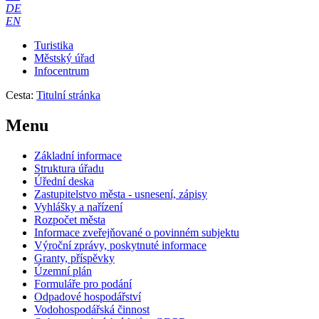
DE
EN
Turistika
Městský úřad
Infocentrum
Cesta:
Titulní stránka
Menu
Základní informace
Struktura úřadu
Úřední deska
Zastupitelstvo města - usnesení, zápisy
Vyhlášky a nařízení
Rozpočet města
Informace zveřejňované o povinném subjektu
Výroční zprávy, poskytnuté informace
Granty, příspěvky
Územní plán
Formuláře pro podání
Odpadové hospodářství
Vodohospodářská činnost