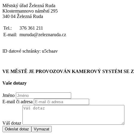
Městský úřad Železná Ruda
Klostermannovo náměstí 295
340 04 Železná Ruda
Tel.:
376 361 211
E-mail:
muruda@zeleznaruda.cz
ID datové schránky: u5cbaav
VE MĚSTĚ JE PROVOZOVÁN KAMEROVÝ SYSTÉM SE
Vaše dotazy
Jméno
E-mail či adresa
Váš dotaz