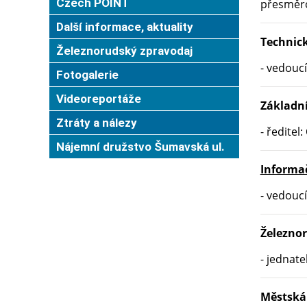
Czech POINT
přesměro
Další informace, aktuality
Technick
Železnorudský zpravodaj
- vedoucí
Fotogalerie
Videoreportáže
Základní
Ztráty a nálezy
- ředitel:
Nájemní družstvo Šumavská ul.
Informa
- vedoucí
Železnor
- jednate
Městská