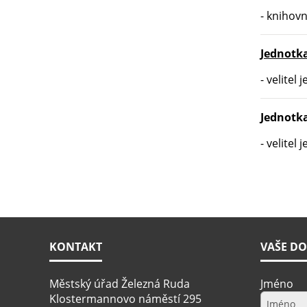
- knihovn
Jednotk
- velitel
Jednotka
- velitel
KONTAKT
VAŠE DO
Městský úřad Železná Ruda
Jméno
Klostermannovo náměstí 295