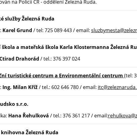
ván na Policii ČR - oddělení Železná Ruda.
é služby Železná Ruda
:
Karel Grund
/ tel: 725 089 443 / email:
sluzbymesta@zelez
 škola a mateřská škola Karla Klostermanna Železná R
Ctirad Drahorád
/ tel.: 376 397 024
ční turistické centrum a Environmentální centrum
(tel:
3
:
Ing. Milan Kříž
/ tel.: 602 646 780 / email:
itc@zeleznaruda.
udsko s.r.o.
lka:
Hana Řehulková
/ tel.: 376 361 217 / email:
rehulkova@z
 knihovna Železná Ruda