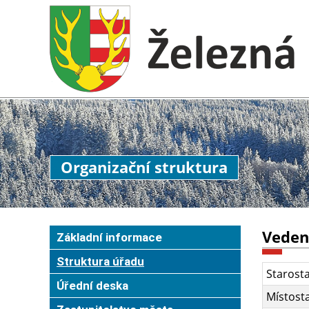
Organizační struktura
Veden
Základní informace
Struktura úřadu
Starost
Úřední deska
Místost