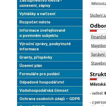
Zastupitelstvo města -
Místost
usnesení, zápisy
Vyhlášky a nařízení
Složení z
Rozpočet města
Odbor
Informace zveřejňované
o povinném subjektu
Finančn
Výroční zprávy, poskytnuté
Majetko
informace
Správní 
Granty, příspěvky
Stavebn
Územní plán
Strukt
Formuláře pro podání
Odpadové hospodářství
Městská 
Vodohospodářská činnost
- velitel:
Ochrana osobních údajů – GDPR
- z pers