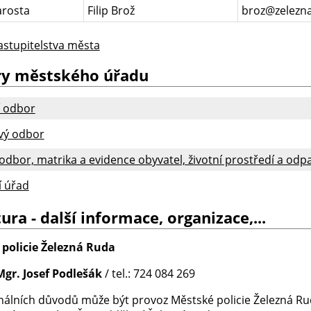
arosta
Filip Brož
broz@zelezna
astupitelstva města
y městského úřadu
í odbor
vý odbor
odbor, matrika a evidence obyvatel, životní prostředí a od
í úřad
ura - další informace, organizace,...
policie Železná Ruda
Mgr. Josef Podlešák
/ tel.: 724 084 269
onálních důvodů může být provoz Městské policie Železná Ru