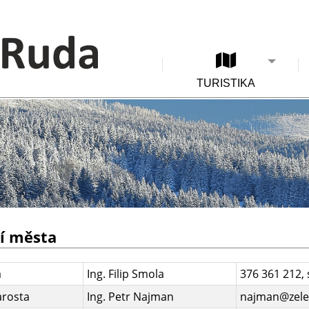
TURISTIKA
í města
a
Ing. Filip Smola
376 361 212,
arosta
Ing. Petr Najman
najman@zele