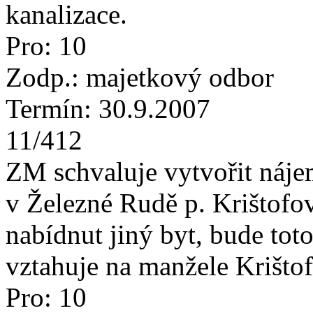
kanalizace.
Pro: 10
Zodp.: majetkový odbor
Termín: 30.9.2007
11/412
ZM schvaluje vytvořit náje
v Železné Rudě p. Krištofo
nabídnut jiný byt, bude tot
vztahuje na manžele Krišto
Pro: 10