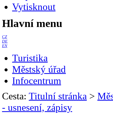
Vytisknout
Hlavní menu
CZ
DE
EN
Turistika
Městský úřad
Infocentrum
Cesta:
Titulní stránka
>
Měs
- usnesení, zápisy