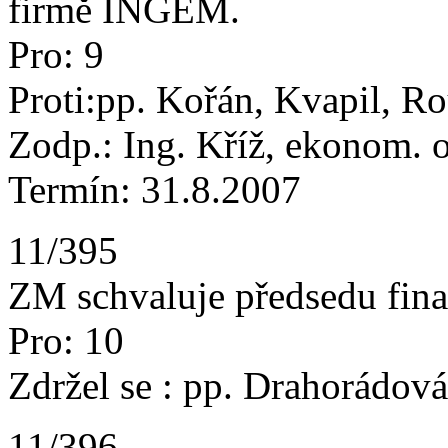
firmě INGEM.
Pro: 9
Proti:pp. Kořán, Kvapil, R
Zodp.: Ing. Kříž, ekonom. 
Termín: 31.8.2007
11/395
ZM schvaluje předsedu fina
Pro: 10
Zdržel se : pp. Drahorádov
11/396