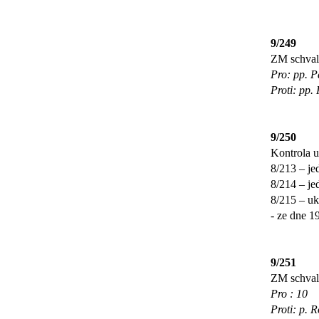
9/249
ZM schval
Pro: pp. P
Proti: pp.
9/250
Kontrola u
8/213 – je
8/214 – je
8/215 – uk
- ze dne 1
9/251
ZM schval
Pro : 10
Proti: p. 