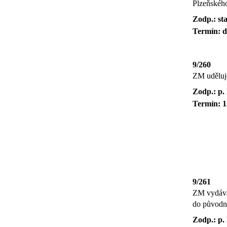
Plzeňského
Zodp.: st
Termín: d
9/260
ZM uděluje
Zodp.: p.
Termín: 1
9/261
ZM vydává 
do původní
Zodp.: p.