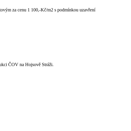
htovým za cenu 1 100,-Kč/m2 s podmínkou uzavření
rukci ČOV na Hojsově Stráži.