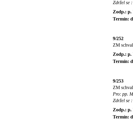
Zdržel se 
Zodp.: p.
Termín: d
9/252
ZM schval
Zodp.: p.
Termín: d
9/253
ZM schval
Pro: pp. M
Zdržel se :
Zodp.: p.
Termín: d