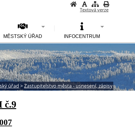
Textová verze
MĚSTSKÝ ÚŘAD
INFOCENTRUM
ský úřad
>
Zastupitelstvo města - usnesení, zápisy
 č.9
2007