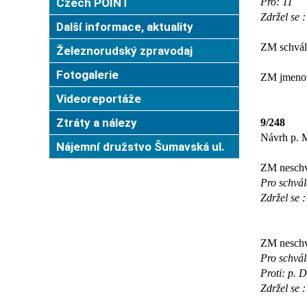
Czech POINT
Pro: 11
Zdržel se :
Další informace, aktuality
ZM schváli
Železnorudský zpravodaj
Fotogalerie
ZM jmenova
Videoreportáže
Ztráty a nálezy
9/248
Návrh p. M
Nájemní družstvo Šumavská ul.
ZM neschva
Pro schvál
Zdržel se :
ZM neschva
Pro schvál
Proti: p. 
Zdržel se :