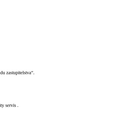
u zastupitelstva“.
y servis .