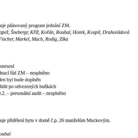
uje plánovaný program jednání ZM.
apež, Šnebergr, Kříž, Kořán, Roubal, Horek, Kvapil, Drahorádová
 Fischer, Markel, Mach, Rodig, Zíka
snesení
dnací řád ZM – nesplněno
den byt bude doplněn
lidit po odvezených buňkách
9.2. – personální audit – nesplněno
uje přidělení bytu v domě č.p. 26 manželům Muckovým.
Roubal