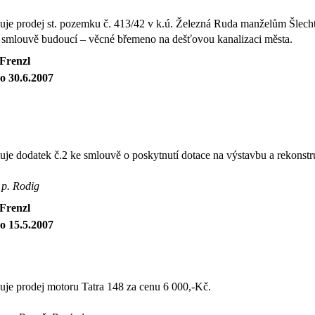
uje prodej st. pozemku č. 413/42 v k.ú. Železná Ruda manželům Šlec
smlouvě budoucí – věcné břemeno na dešťovou kanalizaci města.
 Frenzl
o 30.6.2007
je dodatek č.2 ke smlouvě o poskytnutí dotace na výstavbu a rekonst
 p. Rodig
 Frenzl
o 15.5.2007
je prodej motoru Tatra 148 za cenu 6 000,-Kč.