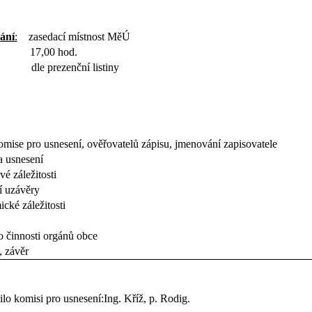
ání
:
zasedací místnost MěÚ
17,00 hod.
dle prezenční listiny
omise pro usnesení, ověřovatelů zápisu, jmenování zapisovatele
a usnesení
é záležitosti
í uzávěry
cké záležitosti
o činnosti orgánů obce
, závěr
lo komisi pro usnesení:Ing. Kříž, p. Rodig.