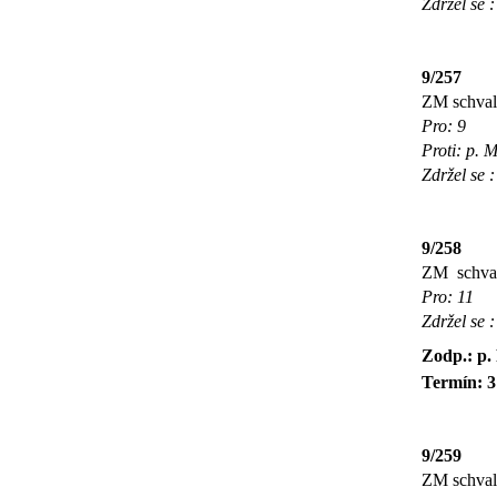
Zdržel se 
9/257
ZM schvalu
Pro: 9
Proti: p. 
Zdržel se 
9/258
ZM
schva
Pro: 11
Zdržel se 
Zodp.: p.
Termín: 3
9/259
ZM schvalu