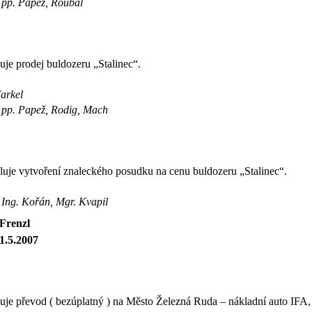
: pp. Papež, Roubal
je prodej buldozeru „Stalinec“.
Markel
: pp. Papež, Rodig, Mach
luje vytvoření znaleckého posudku na cenu buldozeru „Stalinec“.
: Ing. Kořán, Mgr. Kvapil
 Frenzl
1.5.2007
je převod ( bezúplatný ) na Město Železná Ruda – nákladní auto IFA, d