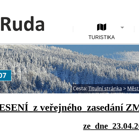
TURISTIKA
07
Cesta:
Titulní stránka
>
Měst
ESENÍ
z veřejného
zasedání ZM
ze
dne
23.04.