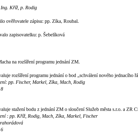
 Ing. Kříž, p. Rodig
lo ověřovatele zápisu: pp. Zíka, Roubal.
lo zapisovatelku: p. Šebelíková
acha na rozšíření programu jednání ZM.
luje rozšíření programu jednání o bod „schválení nového jednacího řád
ení: pp. Fischer, Markel, Zíka, Mach, Rodig
 8
luje stažení bodu z jednání ZM o sloučení Služeb města s.r.o. a ZR Cit
ení : pp. Kříž, Rodig, Mach, Zíka, Markel, Fischer
Drahorádová
 6