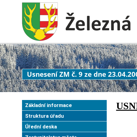
Usnesení ZM č. 9 ze dne 23.04.20
USN
Základní informace
Struktura úřadu
Úřední deska