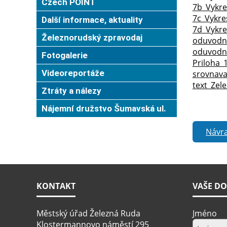
Czech POINT
7b_Vykr
7c_Vykr
Další informace, aktuality
7d_Vykr
Železnorudský zpravodaj
oduvodne
oduvodn
Fotogalerie
Priloha_
Videoreportáže
srovnava
text_Zel
Ztráty a nálezy
Nájemní družstvo Šumavská ul.
Návra
KONTAKT
VAŠE DO
Městský úřad Železná Ruda
Jméno
Klostermannovo náměstí 295