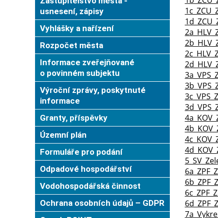
Zastupitelstvo města -
1c_ZCU_
usnesení, zápisy
1d_ZCU_
Vyhlášky a nařízení
2a_HLV_
2b_HLV_
Rozpočet města
2c_HLV_Z
Informace zveřejňované
2d_HLV_
o povinném subjektu
3a_VPS_Z
3b_VPS_
Výroční zprávy, poskytnuté
3c_VPS_Z
informace
3d_VPS_
4a_KOV_
Granty, příspěvky
4b_KOV_
Územní plán
4c_KOV_
4d_KOV_
Formuláře pro podání
5_SV_Zel
Odpadové hospodářství
6a_ZPF_Z
6b_ZPF_Z
Vodohospodářská činnost
6c_ZPF_Z
Ochrana osobních údajů – GDPR
6d_ZPF_Z
7a_Vykr