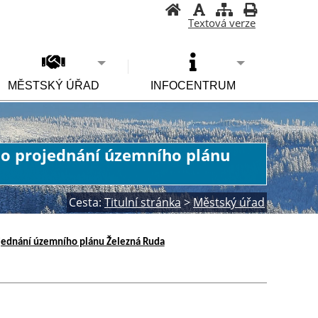
Textová verze
MĚSTSKÝ ÚŘAD
INFOCENTRUM
o projednání územního plánu
Cesta:
Titulní stránka
>
Městský úřad
ednání územního plánu Železná Ruda