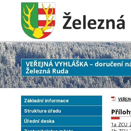
VEŘEJNÁ VYHLÁŠKA – doručení n
Železná Ruda
Základní informace
VEŘEJN
Příloh
Struktura úřadu
Úřední deska
1a_ZCU_
1b_ZCU_