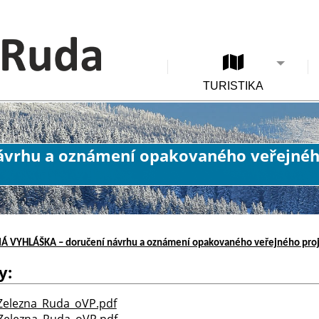
TURISTIKA
ávrhu a oznámení opakovaného veřejnéh
Á VYHLÁŠKA – doručení návrhu a oznámení opakovaného veřejného proj
y:
Zelezna_Ruda_oVP.pdf
Zelezna_Ruda_oVP.pdf