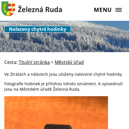
MENU
Nalezeny chytré hodinky
Cesta:
Titulní stránka
>
Městský úřad
Ve Ztrátách a nálezech jsou uloženy nalezené chytré hodinky.
Fotografie hodinek je přílohou tohoto oznámení. K vyzvednutí
jsou na Městském úřadě Železná Ruda.