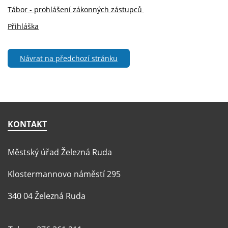
Tábor - prohlášení zákonných zástupců
Přihláška
Návrat na předchozí stránku
KONTAKT
Městský úřad Železná Ruda
Klostermannovo náměstí 295
340 04 Železná Ruda