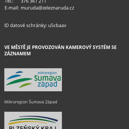
Tel.:
376 361 211
E-mail:
muruda@zeleznaruda.cz
ID datové schránky: u5cbaav
VE MĚSTĚ JE PROVOZOVÁN KAMEROVÝ SYSTÉM SE
ZÁZNAMEM
Mikroregion Šumava Západ