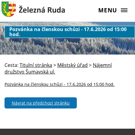
MENU
Pozvánka na členskou schůzi - 17.6.2026 od 15:00
hod.
Cesta:
Titulní stránka
>
Městský úřad
>
Nájemní
družstvo Šumavská ul.
Pozvánka na členskou schůzi - 17.6.2026 od 15:00 hod.
Návrat na předchozí stránku