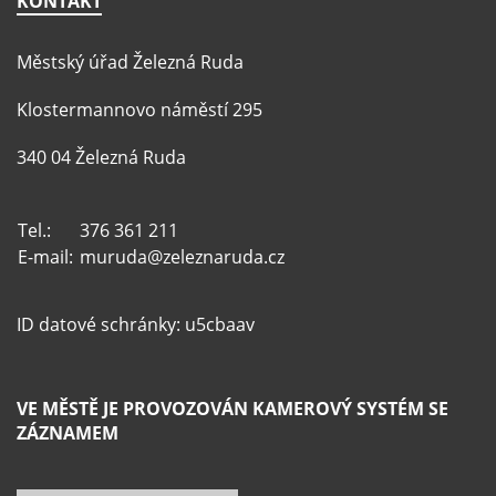
KONTAKT
Městský úřad Železná Ruda
Klostermannovo náměstí 295
340 04 Železná Ruda
Tel.:
376 361 211
E-mail:
muruda@zeleznaruda.cz
ID datové schránky: u5cbaav
VE MĚSTĚ JE PROVOZOVÁN KAMEROVÝ SYSTÉM SE
ZÁZNAMEM