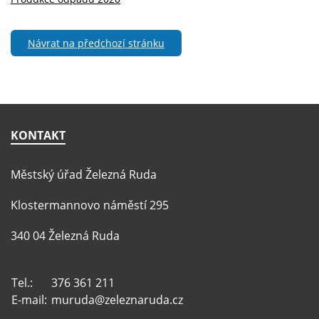
Návrat na předchozí stránku
KONTAKT
Městský úřad Železná Ruda
Klostermannovo náměstí 295
340 04 Železná Ruda
Tel.:
376 361 211
E-mail:
muruda@zeleznaruda.cz