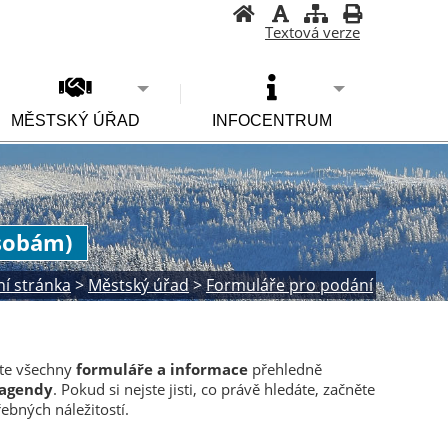
Textová verze
MĚSTSKÝ ÚŘAD
INFOCENTRUM
osobám)
ní stránka
>
Městský úřad
>
Formuláře pro podání
ete všechny
formuláře a informace
přehledně
 agendy
. Pokud si nejste jisti, co právě hledáte, začněte
řebných náležitostí.