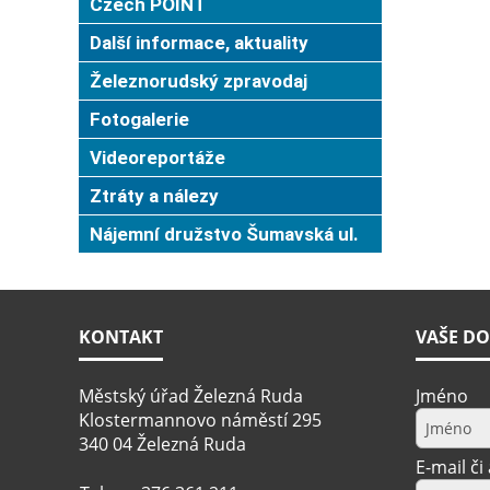
Czech POINT
Další informace, aktuality
Železnorudský zpravodaj
Fotogalerie
Videoreportáže
Ztráty a nálezy
Nájemní družstvo Šumavská ul.
KONTAKT
VAŠE DO
Městský úřad Železná Ruda
Jméno
Klostermannovo náměstí 295
340 04 Železná Ruda
E-mail či