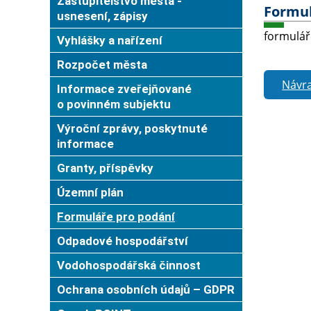
Zastupitelstvo města -
Formul
usnesení, zápisy
formulář
Vyhlášky a nařízení
Rozpočet města
Návra
Informace zveřejňované
o povinném subjektu
Výroční zprávy, poskytnuté
informace
Granty, příspěvky
Územní plán
Formuláře pro podání
Odpadové hospodářství
Vodohospodářská činnost
Ochrana osobních údajů – GDPR