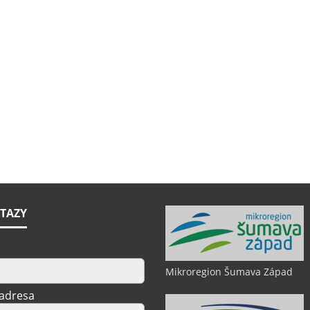
TAZY
Mikroregion Šumava Západ
 adresa