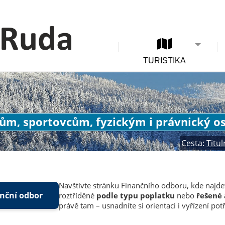
TURISTIKA
kům, sportovcům, fyzickým i právnický 
Cesta:
Titul
Navštivte stránku Finančního odboru, kde najd
nční odbor
roztříděné
podle typu poplatku
nebo
řešené
právě tam – usnadníte si orientaci i vyřízení pot