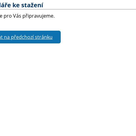
áře ke stažení
e pro Vás připravujeme.
t na předchozí stránku