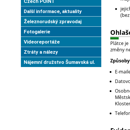
Czech POINT
jeji
Další informace, aktuality
(bez
Železnorudský zpravodaj
Ohlaš
Fotogalerie
Videoreportáže
Plátce j
změny ne
Ztráty a nálezy
Způsoby
Nájemní družstvo Šumavská ul.
E-mail
Datov
Osobně
Městsk
Kloste
Telefo