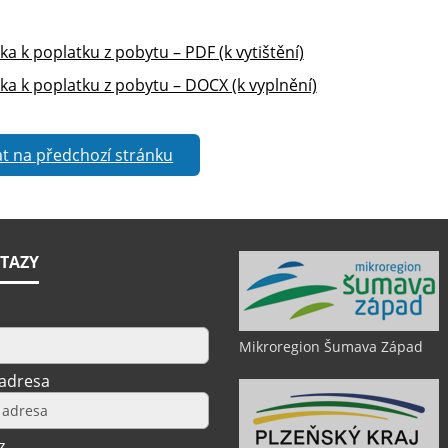
ka k poplatku z pobytu – PDF (k vytištění)
ška k poplatku z pobytu – DOCX (k vyplnění)
t na předchozí stránku
TAZY
Mikroregion Šumava Západ
 adresa
z