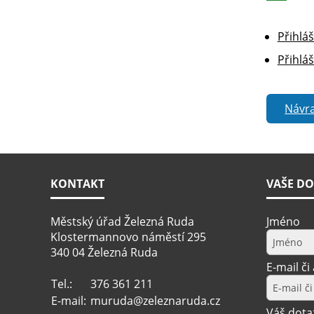
Přihláš
Přihlá
Návra
KONTAKT
VAŠE DO
Městský úřad Železná Ruda
Jméno
Klostermannovo náměstí 295
340 04 Železná Ruda
E-mail či
Tel.:
376 361 211
E-mail:
muruda@zeleznaruda.cz
Váš dota