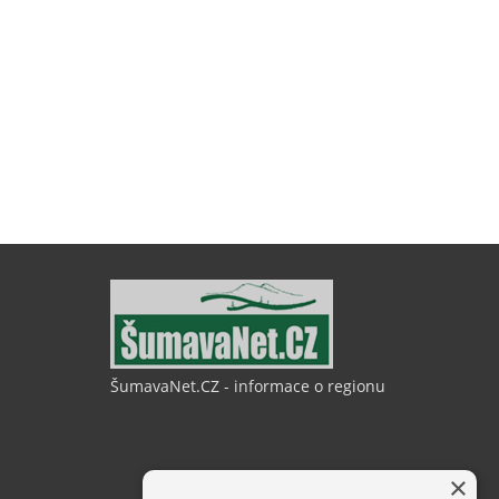
ŠumavaNet.CZ - informace o regionu
×