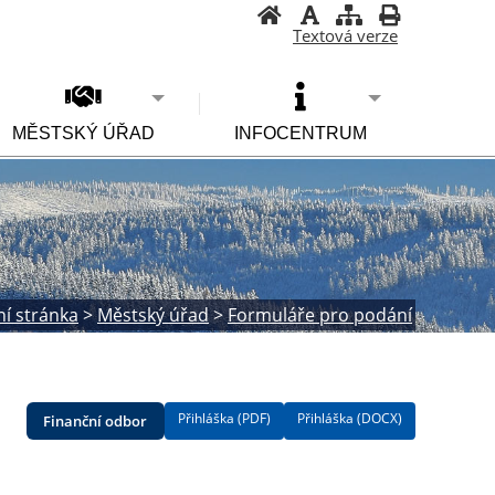
Textová verze
MĚSTSKÝ ÚŘAD
INFOCENTRUM
ní stránka
>
Městský úřad
>
Formuláře pro podání
Přihláška (PDF)
Přihláška (DOCX)
Finanční odbor