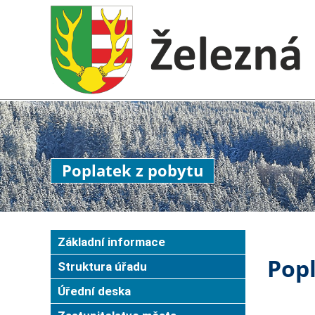
Poplatek z pobytu
Základní informace
Popl
Struktura úřadu
Úřední deska