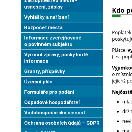
Zastupitelstvo města -
usnesení, zápisy
Kdo p
Vyhlášky a nařízení
Rozpočet města
Poplatek
Informace zveřejňované
poskytu
o povinném subjektu
Plátce
v
Výroční zprávy, poskytnuté
(tzv. pop
informace
Výjimko
Granty, příspěvky
o místní
jejichž 
Územní plán
Nejčastě
Formuláře pro podání
mlad
Odpadové hospodářství
drži
Vodohospodářská činnost
nev
Ochrana osobních údajů – GDPR
mají