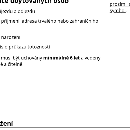
nce ubytovaných osob
prosím d
symbol
.
íjezdu a odjezdu
 příjmení, adresa trvalého nebo zahraničního
u
narození
íslo průkazu totožnosti
 musí být uchovány
minimálně 6 let
a vedeny
 a čitelně.
žení