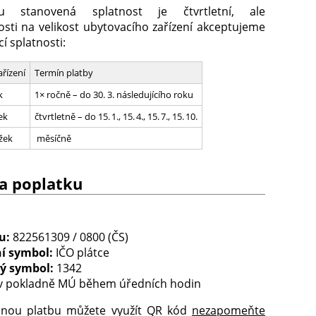
ou stanovená splatnost je čtvrtletní, ale
osti na velikost ubytovacího zařízení akceptujeme
cí splatnosti:
ařízení
Termín platby
k
1× ročně – do 30. 3. následujícího roku
ek
čtvrtletně – do 15. 1., 15. 4., 15. 7., 15. 10.
žek
měsíčně
a poplatku
u:
822561309 / 0800 (ČS)
ní symbol:
IČO plátce
ký symbol:
1342
v pokladně MÚ během úředních hodin
dnou platbu můžete využít QR kód
nezapomeňte