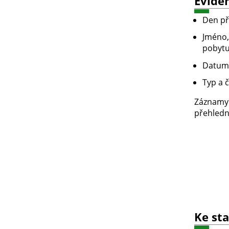
Evide
Den př
Jméno,
pobyt
Datum 
Typ a č
Záznamy
přehledně
Ke sta