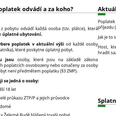
oplatek odvádí a za koho?
Aktuál
Poplatek
příjezdu 
 z pobytu odvádí každá osoba (tzv. plátce), která
je
úplatné ubytování.
Jak je t
ybere poplatek v aktuální výši
od každé osoby
Host, kt
latníka), které poskytne úplatný pobyt.
hradit sa
u jsou
osoby
, které jsou na základě zákona
ch poplatcích osvobozeny nebo označeny za osoby
pobyt není předmětem poplatku (§3 ZMP).
ji se jedná o osoby:
ší 18 let
telé průkazu ZTP/P a jejich průvodce
Splat
idomé
 v Železné Rudě hlášený trvalý pobyt