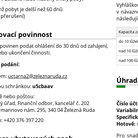
Vyhlášk
chž pobyt je delší než 60 dnů
v návazn
 přerušení)
následují
Kapacita z
ovací povinnost
do 10 lůže
e povinen podat ohlášení do 30 dnů od zahájení,
nad 10 lůž
bo ukončení činnosti.
nad 100 lů
 podání:
em:
uctarna2@zeleznaruda.cz
Úhrad
ou schránkou:
u5cbaav
 nebo poštou:
ý úřad, Finanční odbor, kancelář č. 202
Číslo účt
rmannovo nám. 295, 340 04 Železná Ruda
Variabil
Specific
n: +420 376 397 220
Hotově:
Pro sna