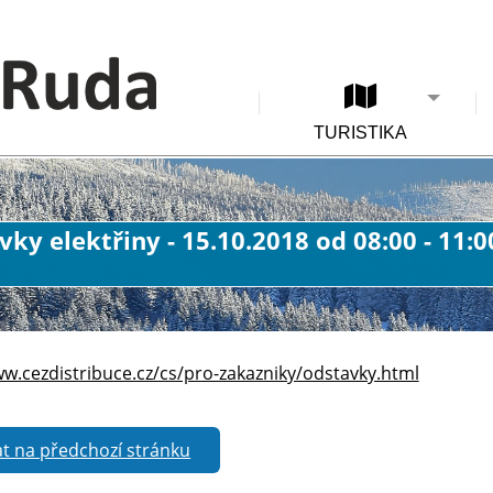
TURISTIKA
ky elektřiny - 15.10.2018 od 08:00 - 11:0
ww.cezdistribuce.cz/cs/pro-zakazniky/odstavky.html
t na předchozí stránku