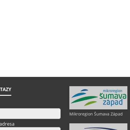
TAZY
Mikroregion Šumava Západ
 adresa