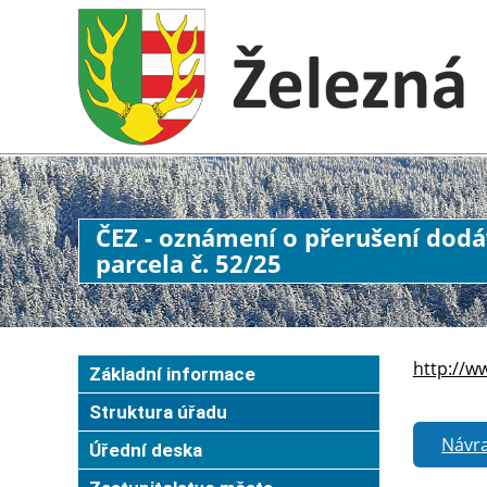
ČEZ - oznámení o přerušení dodáv
parcela č. 52/25
http://w
Základní informace
Struktura úřadu
Návra
Úřední deska