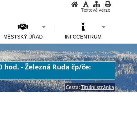
Textová verze
MĚSTSKÝ ÚŘAD
INFOCENTRUM
0 hod. - Železná Ruda čp/če:
Cesta:
Titulní stránka