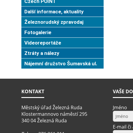
Czech POINT
Další informace, aktuality
Železnorudský zpravodaj
Fotogalerie
Videoreportáže
Ztráty a nálezy
Nájemní družstvo Šumavská ul.
KONTAKT
VAŠE DO
Městský úřad Železná Ruda
Jméno
Klostermannovo náměstí 295
340 04 Železná Ruda
E-mail či