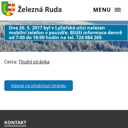
MENU
Dne 26. 5. 2017 byl v Lyžařské ulici nalezen
mobilní telefon v pouzdře. Bližší informace denně
od 7:00 do 18:00 hodin na tel. 724 084 269.
Cesta:
Titulní stránka
Návrat na předchozí stránku
KONTAKT