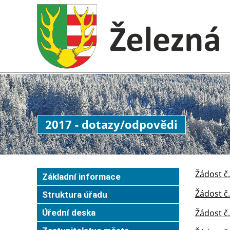
2017 - dotazy/odpovědi
Žádost č
Základní informace
Žádost č.
Struktura úřadu
Úřední deska
Žádost č