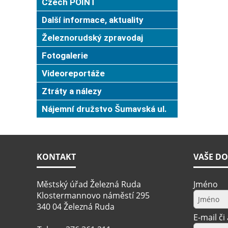
Czech POINT
Další informace, aktuality
Železnorudský zpravodaj
Fotogalerie
Videoreportáže
Ztráty a nálezy
Nájemní družstvo Šumavská ul.
KONTAKT
VAŠE DO
Městský úřad Železná Ruda
Jméno
Klostermannovo náměstí 295
340 04 Železná Ruda
E-mail či