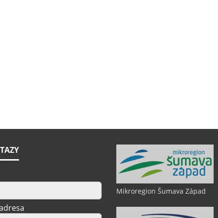
TAZY
Mikroregion Šumava Západ
 adresa