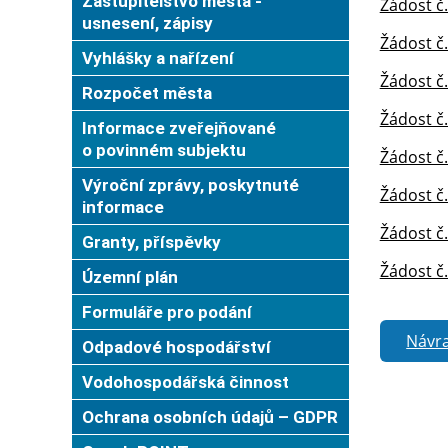
Zastupitelstvo města -
Žádost č.
usnesení, zápisy
Žádost č
Vyhlášky a nařízení
Žádost č
Rozpočet města
Žádost č.
Informace zveřejňované
o povinném subjektu
Žádost č
Výroční zprávy, poskytnuté
Žádost č
informace
Žádost č
Granty, příspěvky
Žádost č
Územní plán
Formuláře pro podání
Návra
Odpadové hospodářství
Vodohospodářská činnost
Ochrana osobních údajů – GDPR