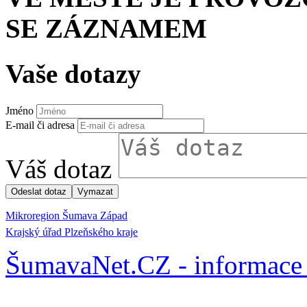
SE ZÁZNAMEM
Vaše dotazy
Jméno
E-mail či adresa
Váš dotaz
Mikroregion Šumava Západ
Krajský úřad Plzeňského kraje
ŠumavaNet.CZ - informace 