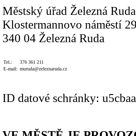
Městský úřad Železná Ruda
Klostermannovo náměstí 2
340 04 Železná Ruda
Tel.:
376 361 211
E-mail:
muruda@zeleznaruda.cz
ID datové schránky: u5cba
VE MĚSTĚ JE PROVO