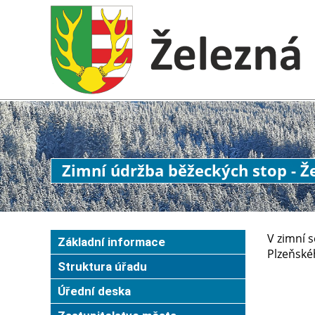
Zimní údržba běžeckých stop - 
V zimní s
Základní informace
Plzeňskéh
Struktura úřadu
Úřední deska