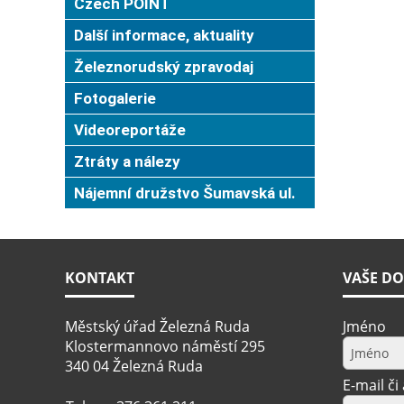
Czech POINT
Další informace, aktuality
Železnorudský zpravodaj
Fotogalerie
Videoreportáže
Ztráty a nálezy
Nájemní družstvo Šumavská ul.
KONTAKT
VAŠE DO
Městský úřad Železná Ruda
Jméno
Klostermannovo náměstí 295
340 04 Železná Ruda
E-mail či