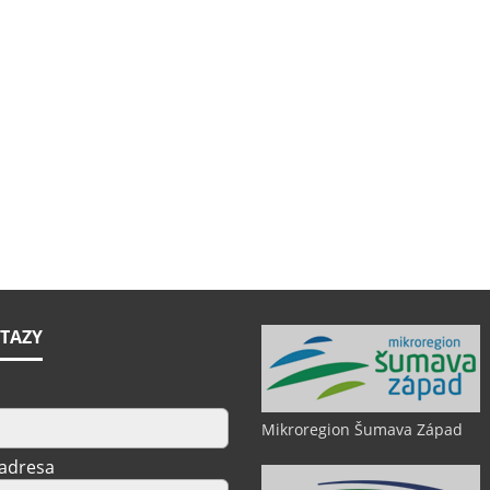
TAZY
Mikroregion Šumava Západ
 adresa