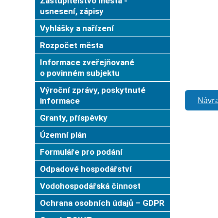
Zastupitelstvo města -
usnesení, zápisy
Vyhlášky a nařízení
Rozpočet města
Informace zveřejňované
o povinném subjektu
Výroční zprávy, poskytnuté
Návra
informace
Granty, příspěvky
Územní plán
Formuláře pro podání
Odpadové hospodářství
Vodohospodářská činnost
Ochrana osobních údajů – GDPR