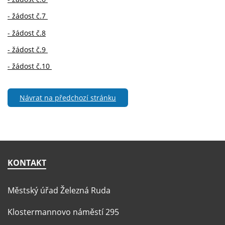
- žádost č.7
- žádost č.8
- žádost č.9
- žádost č.10
Návrat na předchozí stránku
KONTAKT
Městský úřad Železná Ruda
Klostermannovo náměstí 295