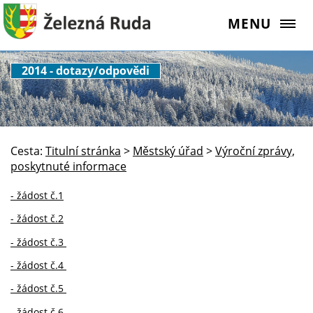
MENU
2014 - dotazy/odpovědi
Cesta:
Titulní stránka
>
Městský úřad
>
Výroční zprávy,
poskytnuté informace
- žádost č.1
- žádost č.2
- žádost č.3
- žádost č.4
- žádost č.5
- žádost č.6