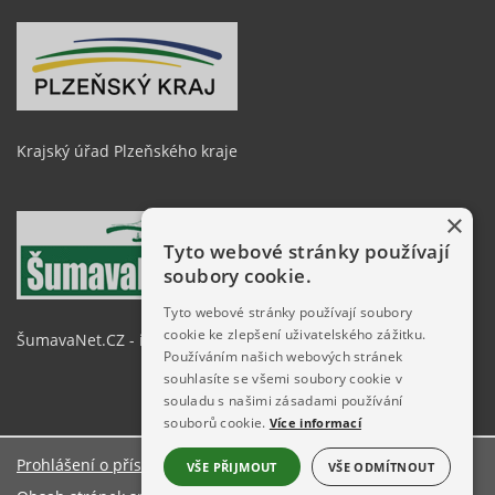
Krajský úřad Plzeňského kraje
×
Tyto webové stránky používají
soubory cookie.
Tyto webové stránky používají soubory
cookie ke zlepšení uživatelského zážitku.
ŠumavaNet.CZ - informace o regionu
Používáním našich webových stránek
souhlasíte se všemi soubory cookie v
souladu s našimi zásadami používání
souborů cookie.
Více informací
Prohlášení o přístupnosti
VŠE PŘIJMOUT
VŠE ODMÍTNOUT