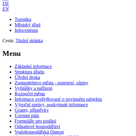
DE
EN
Turistika
Městský úřad
Infocentrum
Cesta:
Titulní stránka
Menu
Základní informace
Struktura úřadu
Úřední deska
Zastupitelstvo města - usnesení, zápisy
Vyhlášky a nařízení
Rozpočet města
Informace zveřejňované o povinném subjektu
Výroční zprávy, poskytnuté informace
Granty, příspěvky
Územní plán
Formuláře pro podání
Odpadové hospodářství
Vodohospodářská činnost