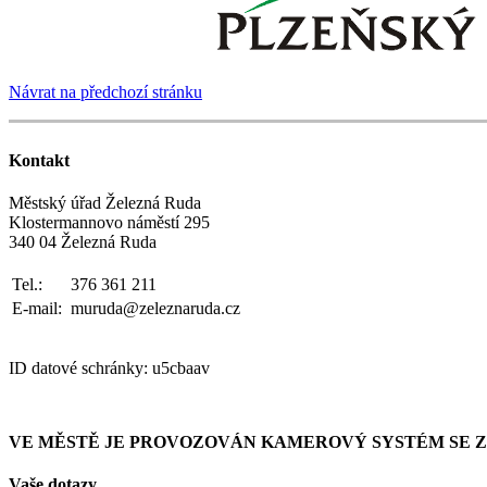
Návrat na předchozí stránku
Kontakt
Městský úřad Železná Ruda
Klostermannovo náměstí 295
340 04 Železná Ruda
Tel.:
376 361 211
E-mail:
muruda@zeleznaruda.cz
ID datové schránky: u5cbaav
VE MĚSTĚ JE PROVOZOVÁN KAMEROVÝ SYSTÉM SE
Vaše dotazy