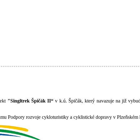
jekt
"Singltrek Špičák II“
v k.ú. Špičák, který navazuje na již vyb
amu Podpory rozvoje cykloturistiky a cyklistické dopravy v Plzeňském k