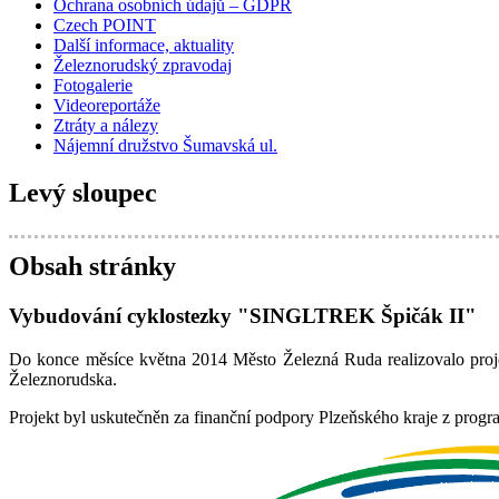
Ochrana osobních údajů – GDPR
Czech POINT
Další informace, aktuality
Železnorudský zpravodaj
Fotogalerie
Videoreportáže
Ztráty a nálezy
Nájemní družstvo Šumavská ul.
Levý sloupec
Obsah stránky
Vybudování cyklostezky "SINGLTREK Špičák II"
Do konce měsíce května 2014 Město Železná Ruda realizovalo pro
Železnorudska.
Projekt byl uskutečněn za finanční podpory Plzeňského kraje z progr