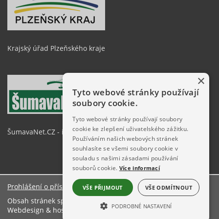
Krajský úřad Plzeňského kraje
×
Tyto webové stránky používají
soubory cookie.
Tyto webové stránky používají soubory
cookie ke zlepšení uživatelského zážitku.
ŠumavaNet.CZ - informace o regionu
Používáním našich webových stránek
souhlasíte se všemi soubory cookie v
souladu s našimi zásadami používání
souborů cookie.
Více informací
Prohlášení o přístupnosti
VŠE PŘIJMOUT
VŠE ODMÍTNOUT
Obsah stránek spravuje: Městský úřad Železná Ruda
PODROBNÉ NASTAVENÍ
Webdesign & hosting:
ŠumavaNet.CZ