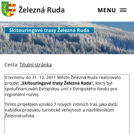
MENU
Skitouringové trasy Železná Ruda
Cesta:
Titulní stránka
V termínu do 31. 12. 2011 Město Železná Ruda realizovalo
projekt
„Skitouringové trasy
Železná Ruda“,
který byl
spolufinancován Evropskou unií z Evropského fondu pro
regionální rozvoj.
Tímto projektem vzniklo 7 nových zimních tras jako další
nabídka produktu turistické veřejnosti a návštěvníkům
Železnorudska.