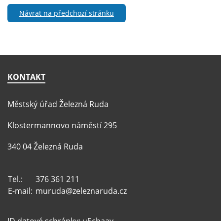
Návrat na předchozí stránku
KONTAKT
Městský úřad Železná Ruda
Klostermannovo náměstí 295
340 04 Železná Ruda
Tel.:
376 361 211
E-mail:
muruda@zeleznaruda.cz
ID datové schránky: u5cbaav