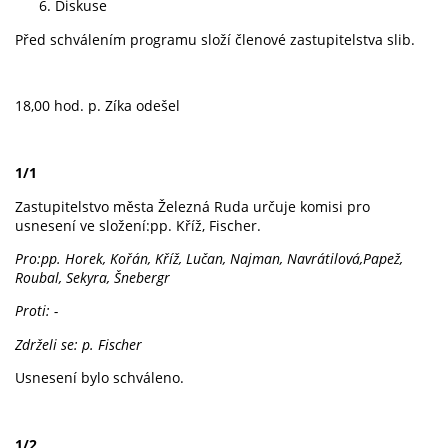
Diskuse
Před schválením programu složí členové zastupitelstva slib.
18,00 hod. p. Zíka odešel
1/1
Zastupitelstvo města Železná Ruda určuje komisi pro
usnesení ve složení:pp. Kříž, Fischer.
Pro:pp. Horek, Kořán, Kříž, Lučan, Najman, Navrátilová,Papež,
Roubal, Sekyra, Šnebergr
Proti: -
Zdrželi se: p. Fischer
Usnesení bylo schváleno.
1/2