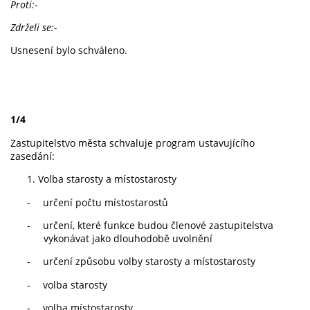
Proti:-
Zdrželi se:-
Usnesení bylo schváleno.
1/4
Zastupitelstvo města schvaluje program ustavujícího
zasedání:
1. Volba starosty a místostarosty
-
určení počtu místostarostů
-
určení, které funkce budou členové zastupitelstva
vykonávat jako dlouhodobě uvolnění
-
určení způsobu volby starosty a místostarosty
-
volba starosty
-
volba místostarosty