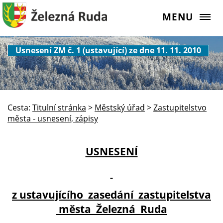
MENU
Usnesení ZM č. 1 (ustavující) ze dne 11. 11. 2010
Cesta:
Titulní stránka
>
Městský úřad
>
Zastupitelstvo
města - usnesení, zápisy
USNESENÍ
z ustavujícího zasedání zastupitelstva
města Železná Ruda