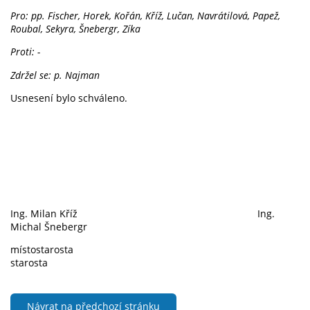
Pro: pp. Fischer, Horek, Kořán, Kříž, Lučan, Navrátilová, Papež,
Roubal, Sekyra, Šnebergr, Zíka
Proti: -
Zdržel se: p. Najman
Usnesení bylo schváleno.
Ing. Milan Kříž Ing.
Michal Šnebergr
místostarosta
starosta
Návrat na předchozí stránku