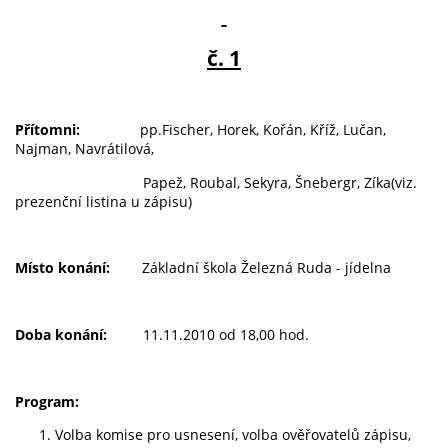
č. 1
Přítomni:
pp.Fischer, Horek, Kořán, Kříž, Lučan,
Najman, Navrátilová,
Papež, Roubal, Sekyra, Šnebergr, Zíka(viz.
prezenční listina u zápisu)
Místo konání:
Základní škola Železná Ruda - jídelna
Doba konání:
11.11.2010 od 18,00 hod.
Program:
Volba komise pro usnesení, volba ověřovatelů zápisu,