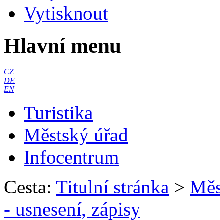
Vytisknout
Hlavní menu
CZ
DE
EN
Turistika
Městský úřad
Infocentrum
Cesta:
Titulní stránka
>
Měs
- usnesení, zápisy