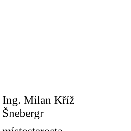
Ing. Milan Kř
Šnebergr
místostaros