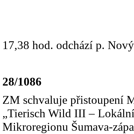
17,38 hod. odchází p. Nový
28/1086
ZM schvaluje přistoupení M
„Tierisch Wild III – Lokáln
Mikroregionu Šumava-západ