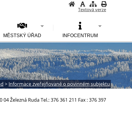
Textová verze
MĚSTSKÝ ÚŘAD
INFOCENTRUM
ad
>
Informace zveřejňované o povinném subjektu
4 Železná Ruda Tel.: 376 361 211 Fax : 376 397