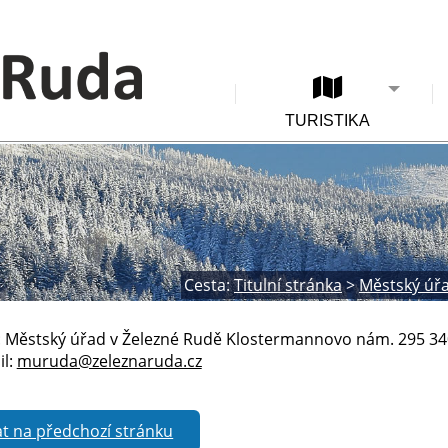
TURISTIKA
Cesta:
Titulní stránka
>
Městský úř
 Městský úřad v Železné Rudě Klostermannovo nám. 295 340 0
il:
muruda@zeleznaruda.cz
t na předchozí stránku