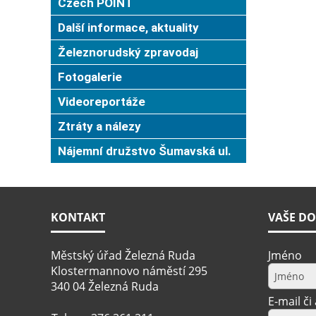
Czech POINT
Další informace, aktuality
Železnorudský zpravodaj
Fotogalerie
Videoreportáže
Ztráty a nálezy
Nájemní družstvo Šumavská ul.
KONTAKT
VAŠE DO
Městský úřad Železná Ruda
Jméno
Klostermannovo náměstí 295
340 04 Železná Ruda
E-mail či