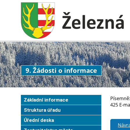
9. Žádosti o informace
Písemně:
Základní informace
425 E-ma
Struktura úřadu
Úřední deska
Návra