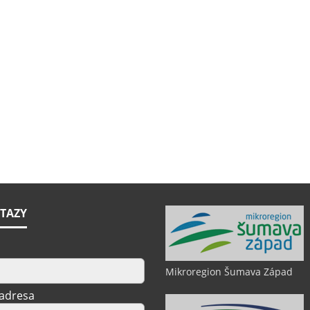
TAZY
Mikroregion Šumava Západ
 adresa