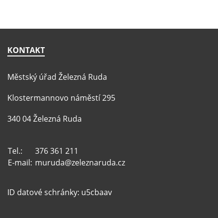
KONTAKT
Městský úřad Železná Ruda
Klostermannovo náměstí 295
340 04 Železná Ruda
Tel.:
376 361 211
E-mail:
muruda@zeleznaruda.cz
ID datové schránky: u5cbaav