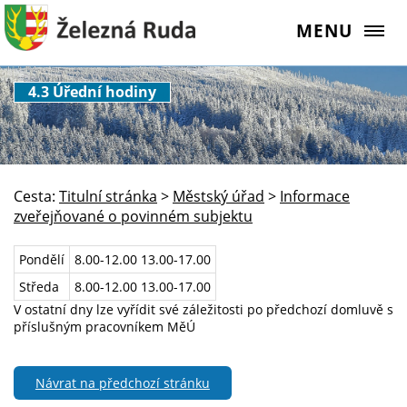
MENU
4.3 Úřední hodiny
Cesta:
Titulní stránka
>
Městský úřad
>
Informace
zveřejňované o povinném subjektu
Pondělí
8.00-12.00 13.00-17.00
Středa
8.00-12.00 13.00-17.00
V ostatní dny lze vyřídit své záležitosti po předchozí domluvě s
příslušným pracovníkem MěÚ
Návrat na předchozí stránku