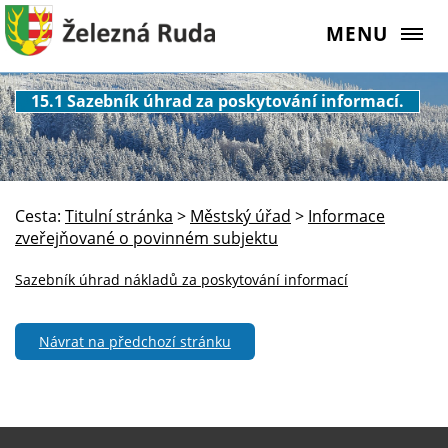
MENU
15.1 Sazebník úhrad za poskytování informací.
Cesta:
Titulní stránka
>
Městský úřad
>
Informace
zveřejňované o povinném subjektu
Sazebník úhrad nákladů za poskytování informací
Návrat na předchozí stránku