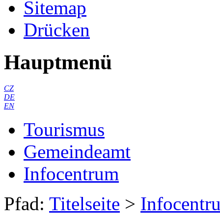
Sitemap
Drücken
Hauptmenü
CZ
DE
EN
Tourismus
Gemeindeamt
Infocentrum
Pfad:
Titelseite
>
Infocentr