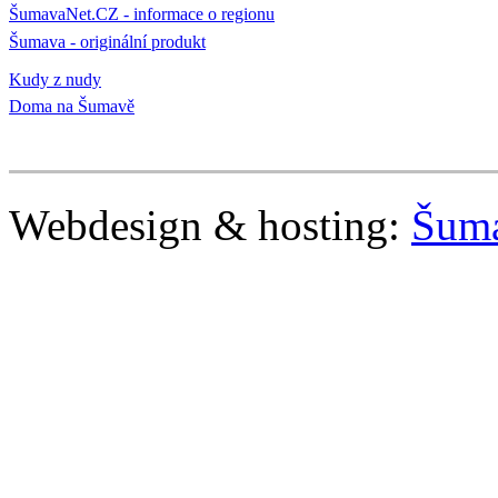
ŠumavaNet.CZ - informace o regionu
Šumava - originální produkt
Kudy z nudy
Doma na Šumavě
Webdesign & hosting:
Šum