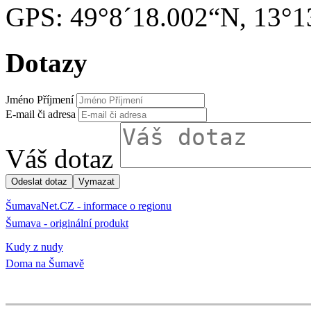
GPS: 49°8´18.002“N, 13°1
Dotazy
Jméno Příjmení
E-mail či adresa
Váš dotaz
ŠumavaNet.CZ - informace o regionu
Šumava - originální produkt
Kudy z nudy
Doma na Šumavě