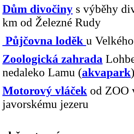
Dům divočiny
s výběhy div
km od Železné Rudy
P
ůjčovna loděk
u Velkého
Zoologická zahrada
Lohbe
nedaleko Lamu (
akvapark
Motorový vláček
od ZOO v
javorskému jezeru