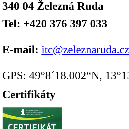
340 04 Železná Ruda
Tel: +420 376 397 033
E-mail:
itc@zeleznaruda.c
GPS: 49°8´18.002“N, 13°1
Certifikáty