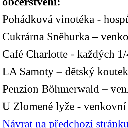
občerstvení:
Pohádková vinotéka - hospů
Cukrárna Sněhurka – venkov
Café Charlotte - každých 1/
LA Samoty – dětský koute
Penzion Böhmerwald – ven
U Zlomené lyže - venkovní
Návrat na předchozí stránk