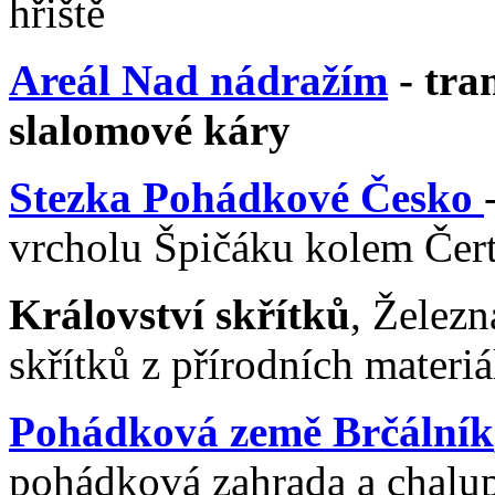
hřiště
A
reál Nad nádražím
- tra
slalomové káry
Stezka Pohádkové Česko
vrcholu Špičáku kolem Č
Království skřítků
, Železn
skřítků z přírodních materi
Pohádková země Brčálník
pohádková zahrada a chalup