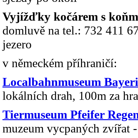
Vyjížďky kočárem s koň
domluvě na tel.: 732 411 67
jezero
v německém příhraničí:
Localbahnmuseum Bayeris
lokálních drah, 100m za hr
Tiermuseum Pfeifer Rege
muzeum vycpaných zvířat - 