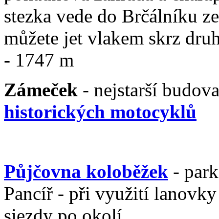
stezka vede do Brčálníku ze
můžete jet vlakem skrz druh
- 1747 m
Zámeček
- nejstarší budov
historických motocyklů
Půjčovna koloběžek
- park
Pancíř - při využití lanovk
sjezdy po okolí