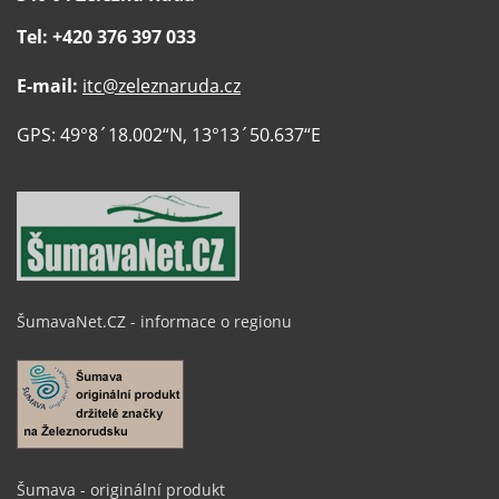
Tel: +420 376 397 033
E-mail:
itc@zeleznaruda.cz
GPS: 49°8´18.002“N, 13°13´50.637“E
ŠumavaNet.CZ - informace o regionu
Šumava - originální produkt