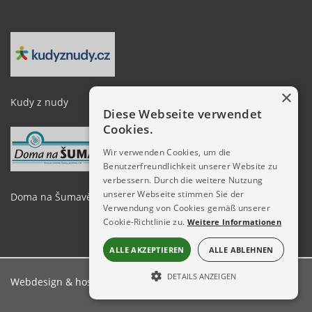
×
Kudy z nudy
Diese Webseite verwendet
Cookies.
Wir verwenden Cookies, um die
Benutzerfreundlichkeit unserer Website zu
verbessern. Durch die weitere Nutzung
unserer Webseite stimmen Sie der
Doma na Šumavě
Verwendung von Cookies gemäß unserer
Cookie-Richtlinie zu.
Weitere Informationen
ALLE AKZEPTIEREN
ALLE ABLEHNEN
DETAILS ANZEIGEN
Webdesign & hosting:
ŠumavaNet.CZ
UNBEDINGT ERFORDERLICH