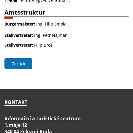
E-mail
:
muruda@zeleznaruda.cz
Amtsstruktur
Bürgermeister:
Ing. Filip Smola
Stellvertreter:
Ing. Petr Najman
Stellvertreter:
Filip Brož
Zurück
KONTAKT
Informační a turistické centrum
1.máje 12
340 04 Železná Ruda