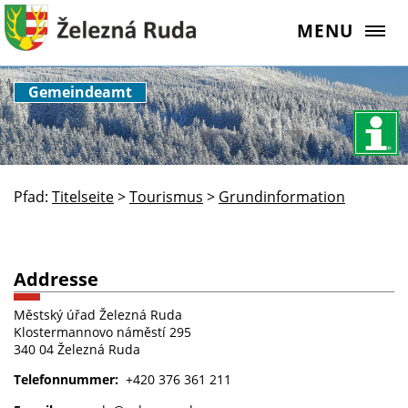
MENU
Gemeindeamt
Pfad:
Titelseite
>
Tourismus
>
Grundinformation
Addresse
Městský úřad Železná Ruda
Klostermannovo náměstí 295
340 04 Železná Ruda
Telefonnummer:
+420
376 361 211